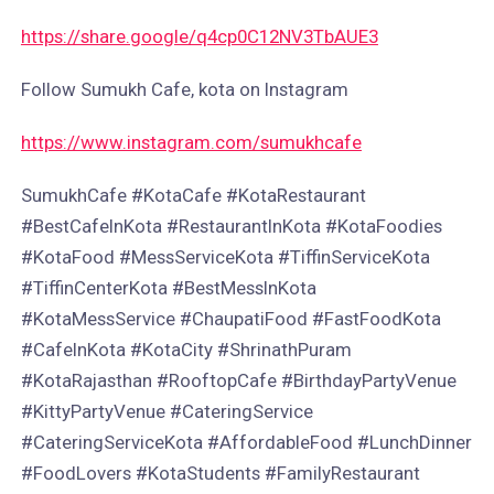
https://share.google/q4cp0C12NV3TbAUE3
Follow Sumukh Cafe, kota on Instagram
https://www.instagram.com/sumukhcafe
SumukhCafe #KotaCafe #KotaRestaurant
#BestCafeInKota #RestaurantInKota #KotaFoodies
#KotaFood #MessServiceKota #TiffinServiceKota
#TiffinCenterKota #BestMessInKota
#KotaMessService #ChaupatiFood #FastFoodKota
#CafeInKota #KotaCity #ShrinathPuram
#KotaRajasthan #RooftopCafe #BirthdayPartyVenue
#KittyPartyVenue #CateringService
#CateringServiceKota #AffordableFood #LunchDinner
#FoodLovers #KotaStudents #FamilyRestaurant