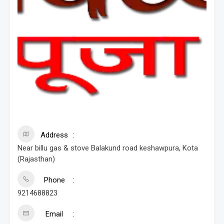
Address
Near billu gas & stove Balakund road keshawpura, Kota
(Rajasthan)
Phone
9214688823
Email