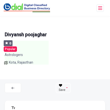
Divyansh poojaghar
0
Popular
Astrologers
Kota
,
Rajasthan
Save